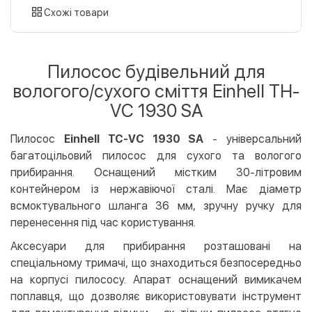
картою
Схожі товари
Оплата карткою на сайті
Безкоштовно
Privat24
Пилосос будівельний для
LiqPay
вологого/сухого сміття Einhell TH-
Apple Pay
VC 1930 SA
Google Pay
Пилосос
Einhell TC-VC 1930 SA
- універсальний
Безготівковий розрахунок
Безкоштовно
багатоцільовий пилосос для сухого та вологого
Оплата на карту юр.особи
прибирання. Оснащений містким 30-літровим
Оплата на рахунок юр.особи
контейнером із нержавіючої сталі. Має діаметр
всмоктувального шланга 36 мм, зручну ручку для
Кредит
перенесення під час користування.
Миттєва розстрочка (Приватбанк)
Аксесуари для прибирання розташовані на
Оплата частинами (Приватбанк)
спеціальному тримачі, що знаходиться безпосередньо
Покупка частинами (Монобанк)
на корпусі пилососу. Апарат оснащений вимикачем
поплавця, що дозволяє використовувати інструмент