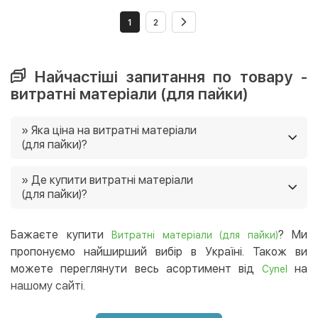
1
2
Найчастіші запитання по товару -
витратні матеріали (для пайки)
» Яка ціна на витратні матеріали
(для пайки)?
Ціни на витратні матеріали (для пайки) в нашому
» Де купити витратні матеріали
магазині від 19 грн. Ще у нас постійно діють акції, і
(для пайки)?
часто є можливість придбати товар зі знижками 🙂
Ви можете купити витратні матеріали (для пайки) в
нашому інтернет-магазині, і ми доставимо їх в будь-
Бажаєте купити
? Ми
Витратні матеріали (для пайки)
який регіон України. 😉
пропонуємо найширший вибір в Україні. Також ви
можете переглянути весь асортимент від
на
Cynel
нашому сайті.