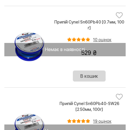
Припій Cynel Sn60Pb40 [0.7мм, 100
г]
10 оцінок
Немає в наявності
529
В кошик
Припій Cynel Sn60Pb40-SW26
[2.50мм, 100г]
19 оцінок