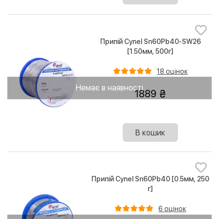
Припій Cynel Sn60Pb40-SW26
[1.50мм, 500г]
18 оцінок
Немає в наявності
1889
В кошик
Припій Cynel Sn60Pb40 [0.5мм, 250
г]
6 оцінок