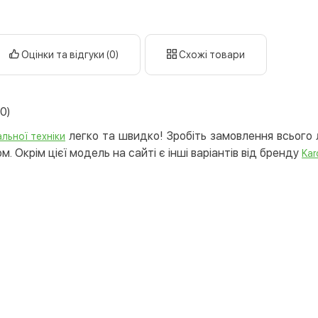
готі
кар
Оцінки та відгуки (0)
Схожі товари
Оплата к
Priv
LiqP
0)
Appl
легко та швидко! Зробіть замовлення всього л
Goog
льної техніки
. Окрім цієї модель на сайті є інші варіантів від бренду
Kar
Безготів
Опла
Опла
Кредит
Митт
Опла
Поку