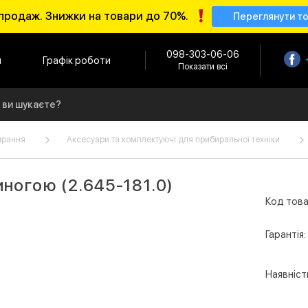
продаж. Знижки на товари до 70%.
Переглянути т
098-303-06-06
и
Графік роботи
Показати всі
ирання
Аксесуари та комплектуючі для прибиральної техніки
ногою (2.645-181.0)
Код това
Гарантія:
Наявніст