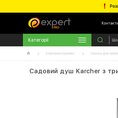
Роз
Контакт
Категорії
Електроінструмент
Техніка для приб
Садовий душ Karcher з три