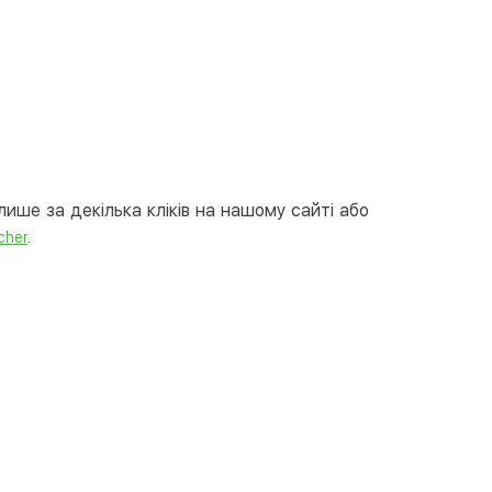
вкою
тою
арткою на сайті
Безкоштовно
at24
ay
e Pay
ише за декілька кліків на нашому сайті або
le Pay
.
cher
ковий розрахунок
Безкоштовно
та на карту юр.особи
та на рахунок юр.особи
єва розстрочка (Приватбанк)
та частинами (Приватбанк)
пка частинами (Монобанк)