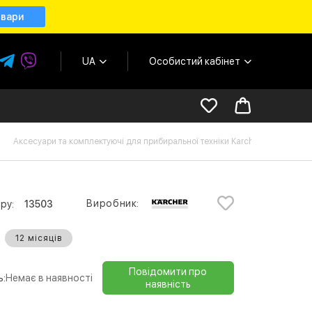
овари
UA
Особистий кабінет
Аксесуари та комплектуючі для прибиральної техніки Karcher
Са
Виробник:
ру:
13503
12 місяців
Повідомити про
ь:
Немає в наявності
наявність