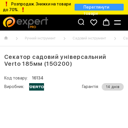
Розпродаж. Знижки на товари
Переглянути
до 70%.
товари
Ручний інструмент
Садовий інструмент
Са
Секатор садовий універсальний
Verto 185мм (15G200)
Код товару:
16134
Виробник:
Гарантія:
14 днів