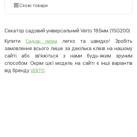
картою
Схожі товари
Оплата карткою на сайті
Безкоштовно
Privat24
Секатор садовий універсальний Verto 185мм (15G200)
LiqPay
Купити
легко та швидко! Зробіть
Садові пилки
Apple Pay
замовлення всього лише за декілька кліків на нашому
Google Pay
сайті або зв'яжіться з нами будь-яким зруним
способом. Окрім цієї модель на сайті є інші варіантів
Безготівковий розрахунок
Безкоштовно
від бренду
.
VERTO
Оплата на карту юр.особи
Оплата на рахунок юр.особи
Кредит
Миттєва розстрочка (Приватбанк)
Оплата частинами (Приватбанк)
Покупка частинами (Монобанк)