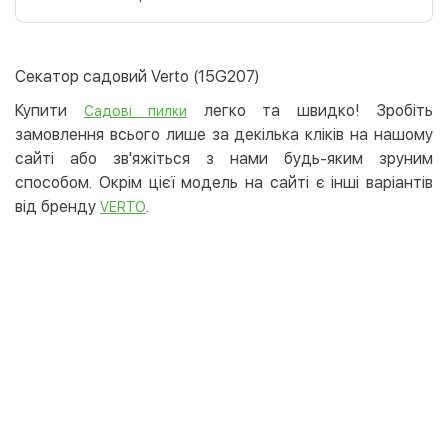
Оплата карткою на сайті
Безкоштовно
Privat24
Секатор садовий Verto (15G207)
LiqPay
Купити
легко та швидко! Зробіть
Садові пилки
Apple Pay
замовлення всього лише за декілька кліків на нашому
Google Pay
сайті або зв'яжіться з нами будь-яким зруним
способом. Окрім цієї модель на сайті є інші варіантів
Безготівковий розрахунок
Безкоштовно
від бренду
.
VERTO
Оплата на карту юр.особи
Оплата на рахунок юр.особи
Кредит
Миттєва розстрочка (Приватбанк)
Оплата частинами (Приватбанк)
Покупка частинами (Монобанк)