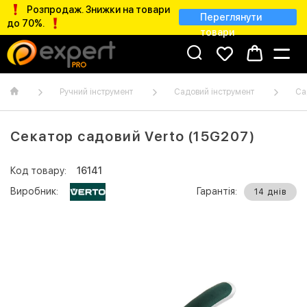
Розпродаж. Знижки на товари
Переглянути
до 70%.
товари
Ручний інструмент
Садовий інструмент
Са
Секатор садовий Verto (15G207)
Код товару:
16141
Виробник:
Гарантія:
14 днів