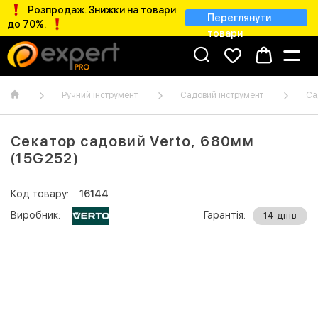
Розпродаж. Знижки на товари
Переглянути
до 70%.
товари
Ручний інструмент
Садовий інструмент
Са
Секатор садовий Verto, 680мм
(15G252)
Код товару:
16144
Виробник:
Гарантія:
14 днів