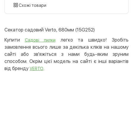
картою
Схожі товари
Оплата карткою на сайті
Безкоштовно
Privat24
Секатор садовий Verto, 680мм (15G252)
LiqPay
Купити
легко та швидко! Зробіть
Садові пилки
Apple Pay
замовлення всього лише за декілька кліків на нашому
Google Pay
сайті або зв'яжіться з нами будь-яким зруним
способом. Окрім цієї модель на сайті є інші варіантів
Безготівковий розрахунок
Безкоштовно
від бренду
.
VERTO
Оплата на карту юр.особи
Оплата на рахунок юр.особи
Кредит
Миттєва розстрочка (Приватбанк)
Оплата частинами (Приватбанк)
Покупка частинами (Монобанк)