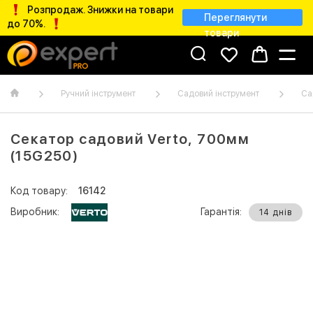
Розпродаж. Знижки на товари
Переглянути
до 70%.
товари
Ручний інструмент
Садовий інструмент
Са
Секатор садовий Verto, 700мм
(15G250)
Код товару:
16142
Виробник:
Гарантія:
14 днів