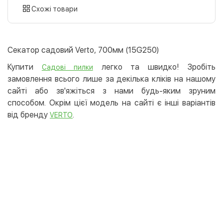
картою
Схожі товари
Оплата карткою на сайті
Безкоштовно
Privat24
Секатор садовий Verto, 700мм (15G250)
LiqPay
Купити
легко та швидко! Зробіть
Садові пилки
Apple Pay
замовлення всього лише за декілька кліків на нашому
Google Pay
сайті або зв'яжіться з нами будь-яким зруним
способом. Окрім цієї модель на сайті є інші варіантів
Безготівковий розрахунок
Безкоштовно
від бренду
.
VERTO
Оплата на карту юр.особи
Оплата на рахунок юр.особи
Кредит
Миттєва розстрочка (Приватбанк)
Оплата частинами (Приватбанк)
Покупка частинами (Монобанк)