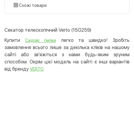
картою
Схожі товари
Оплата карткою на сайті
Безкоштовно
Privat24
Секатор телескопічний Verto (15G259)
LiqPay
Купити
легко та швидко! Зробіть
Садові пилки
Apple Pay
замовлення всього лише за декілька кліків на нашому
Google Pay
сайті або зв'яжіться з нами будь-яким зруним
способом. Окрім цієї модель на сайті є інші варіантів
Безготівковий розрахунок
Безкоштовно
від бренду
.
VERTO
Оплата на карту юр.особи
Оплата на рахунок юр.особи
Кредит
Миттєва розстрочка (Приватбанк)
Оплата частинами (Приватбанк)
Покупка частинами (Монобанк)