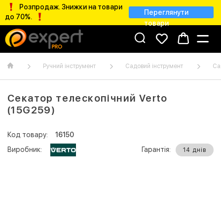
Розпродаж. Знижки на товари
Переглянути
до 70%.
товари
Ручний інструмент
Садовий інструмент
Са
Секатор телескопічний Verto
(15G259)
Код товару:
16150
Виробник:
Гарантія:
14 днів