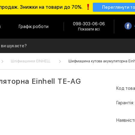
продаж. Знижки на товари до 70%.
Переглянути т
098-303-06-06
и
Графік роботи
Показати всі
Шліфмашинки EINHELL
Шифмашина кутова акумуляторна Einhel
яторна Einhell TE-AG
Код това
Гарантія:
Наявніст