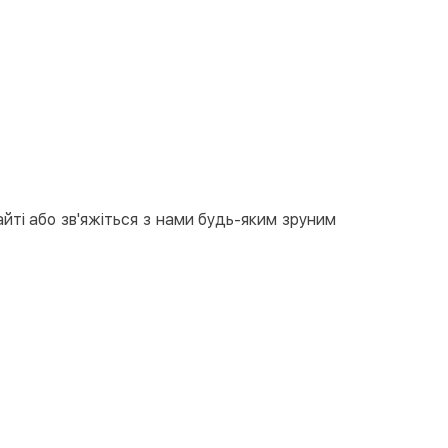
вкою
тою
арткою на сайті
Безкоштовно
at24
ay
e Pay
le Pay
йті або зв'яжіться з нами будь-яким зруним
ковий розрахунок
Безкоштовно
та на карту юр.особи
та на рахунок юр.особи
єва розстрочка (Приватбанк)
та частинами (Приватбанк)
пка частинами (Монобанк)