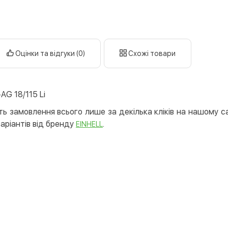
готі
кар
Оплата к
Оцінки та відгуки (0)
Схожі товари
Priv
LiqP
Appl
AG 18/115 Li
Goog
ь замовлення всього лише за декілька кліків на нашому са
Безготів
варіантів від бренду
.
EINHELL
Опла
Опла
Кредит
Митт
Опла
Поку