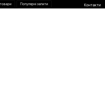
 товари
Популярні запити
Контакти
Паяльна станція
Співпраця 
Мультиметр
Доставка і
Коліматорний приціл
Гарантія та
Тепловізійний приціл
Про нас
Струмовимірювальні кліщі
Публічна о
Лампа лупа
Політика п
Розробка x Маркетинг