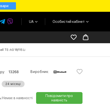
овари
UA
Особистий кабінет
l TE-AG 18/115 Li
Виробник:
ру:
13268
24 місяці
Повідомити про
ь:
Немає в наявності
наявність