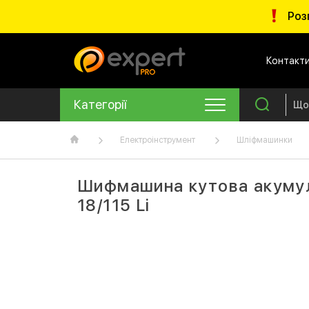
Роз
Контакт
Категорії
Електроінструмент
Шліфмашинки
Шифмашина кутова акумул
18/115 Li