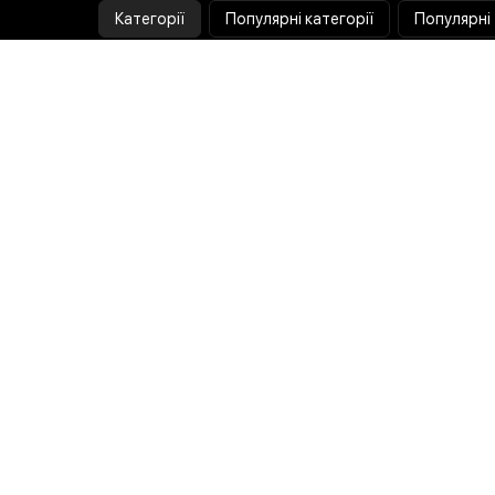
Категорії
Популярні категорії
Популярні
Тепловізор
Прилад нічного бачення
Бінокулярна лупа
Випалювач по дереву
Ультразвукова ванна
Паяльник