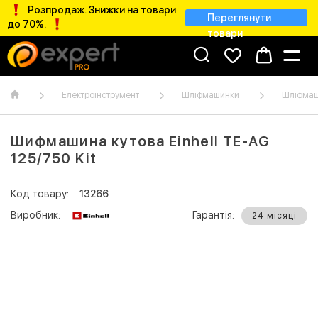
Розпродаж. Знижки на товари
Переглянути
до 70%.
товари
Електроінструмент
Шліфмашинки
Шліфмаш
Шифмашина кутова Einhell TE-AG
125/750 Kit
Код товару:
13266
Виробник:
Гарантія:
24 місяці