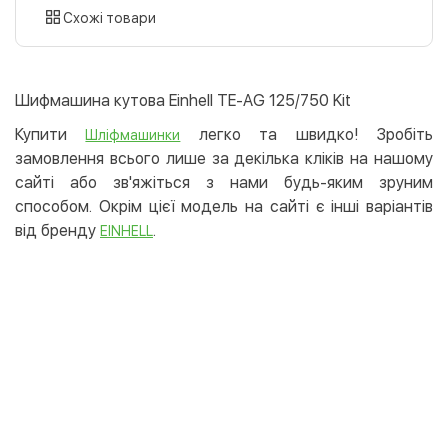
картою
Схожі товари
Оплата карткою на сайті
Безкоштовно
Privat24
Шифмашина кутова Einhell TE-AG 125/750 Kit
LiqPay
Купити
легко та швидко! Зробіть
Шліфмашинки
Apple Pay
замовлення всього лише за декілька кліків на нашому
Google Pay
сайті або зв'яжіться з нами будь-яким зруним
способом. Окрім цієї модель на сайті є інші варіантів
Безготівковий розрахунок
Безкоштовно
від бренду
.
EINHELL
Оплата на карту юр.особи
Оплата на рахунок юр.особи
Кредит
Миттєва розстрочка (Приватбанк)
Оплата частинами (Приватбанк)
Покупка частинами (Монобанк)