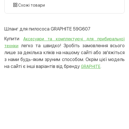
картою
Схожі товари
Оплата карткою на сайті
Безкоштовно
Privat24
Шланг для пилососа GRAPHITE 59G607
LiqPay
Купити
Аксесуари та комплектуючі для прибиральної
Apple Pay
легко та швидко! Зробіть замовлення всього
техніки
Google Pay
лише за декілька кліків на нашому сайті або зв'яжіться
з нами будь-яким зруним способом. Окрім цієї модель
Безготівковий розрахунок
Безкоштовно
на сайті є інші варіантів від бренду
.
GRAPHITE
Оплата на карту юр.особи
Оплата на рахунок юр.особи
Кредит
Миттєва розстрочка (Приватбанк)
Оплата частинами (Приватбанк)
Покупка частинами (Монобанк)