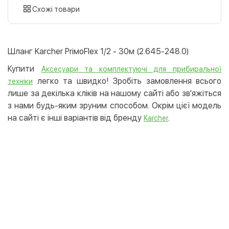
картою
Схожі товари
Оплата карткою на сайті
Безкоштовно
Privat24
Шланг Karcher PriмoFlex 1/2 - 30м (2.645-248.0)
LiqPay
Купити
Аксесуари та комплектуючі для прибиральної
Apple Pay
легко та швидко! Зробіть замовлення всього
техніки
Google Pay
лише за декілька кліків на нашому сайті або зв'яжіться
з нами будь-яким зруним способом. Окрім цієї модель
Безготівковий розрахунок
Безкоштовно
на сайті є інші варіантів від бренду
.
Karcher
Оплата на карту юр.особи
Оплата на рахунок юр.особи
Кредит
Миттєва розстрочка (Приватбанк)
Оплата частинами (Приватбанк)
Покупка частинами (Монобанк)