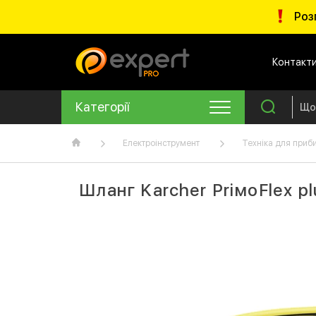
Роз
Контакт
Категорії
Електроінструмент
Техніка для приб
Шланг Karcher PriмoFlex pl