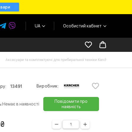
овари
UA
Особистий кабінет
Аксесуари та комплектуючі для прибиральної техніки Karcher
Шл
Виробник:
ру:
13491
Повідомити про
ь:
Немає в наявності
наявність