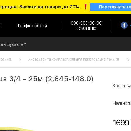
продаж. Знижки на товари до 70%.
Переглянути т
098-303-06-06
и
Графік роботи
Показати всі
ирання
Аксесуари та комплектуючі для прибиральної техніки
us 3/4 - 25м (2.645-148.0)
Код това
Наявніст
1699