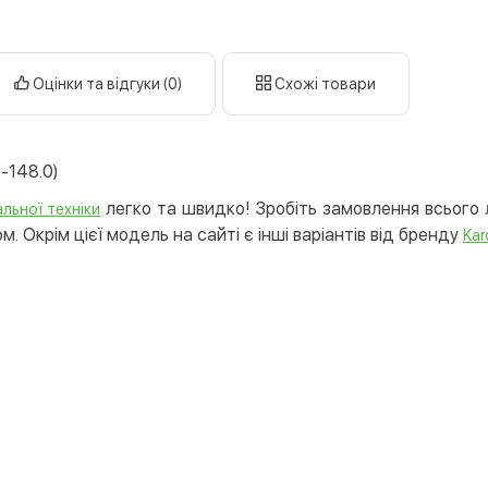
Оплата к
Priv
Оцінки та відгуки (0)
Схожі товари
LiqP
Appl
Goog
5-148.0)
Безготів
легко та швидко! Зробіть замовлення всього л
льної техніки
. Окрім цієї модель на сайті є інші варіантів від бренду
Kar
Опла
Опла
Кредит
Митт
Опла
Поку