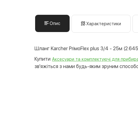
Опис
Характеристики
Шланг Karcher PriмoFlex plus 3/4 - 25м (2.64
Купити
Аксесуари та комплектуючі для прибира
зв'яжіться з нами будь-яким зруним способом