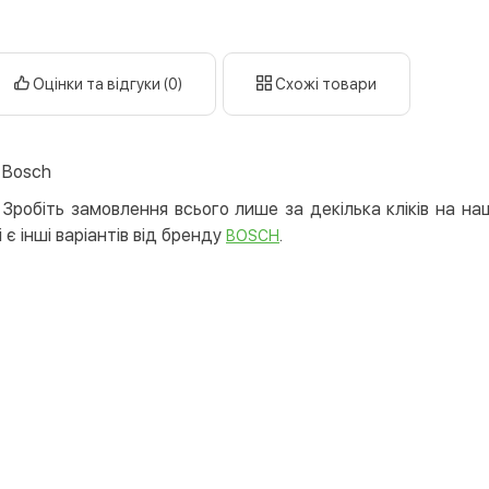
Оплата к
Priv
Оцінки та відгуки (0)
Схожі товари
LiqP
Appl
Goog
 Bosch
Безготів
Зробіть замовлення всього лише за декілька кліків на на
 є інші варіантів від бренду
.
BOSCH
Опла
Опла
Кредит
Митт
Опла
Поку