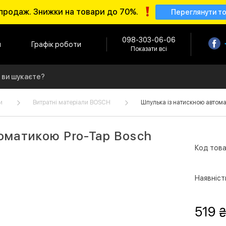
продаж. Знижки на товари до 70%.
Переглянути т
098-303-06-06
и
Графік роботи
Показати всі
и
Витратні матеріали BOSCH
Шпулька із натискною автом
оматикою Pro-Tap Bosch
Код това
Наявніст
519