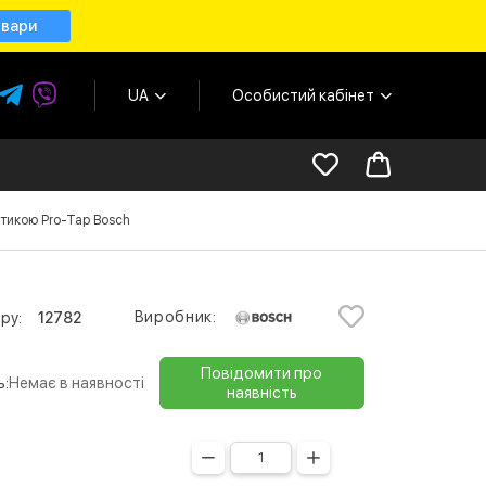
овари
UA
Особистий кабінет
атикою Pro-Tap Bosch
Виробник:
ру:
12782
Повідомити про
ь:
Немає в наявності
наявність