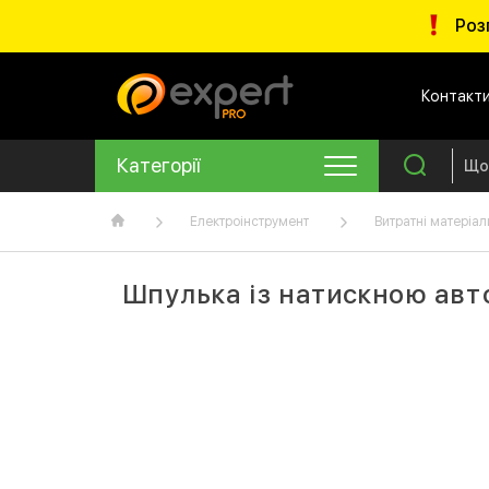
Роз
Контакт
Категорії
Електроінструмент
Витратні матеріал
Шпулька із натискною авт