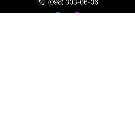
(098) 303-06-06
Категорії
Популярні
Популярні
Популярні
категорії
товари
запити
Тепловізор
Прилад нічного бачення
Бінокулярна лупа
Випалювач по дереву
Ультразвукова ванна
Паяльник
Паяльна станція