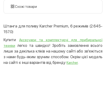
картою
Схожі товари
Оплата карткою на сайті
Безкоштовно
Privat24
Штанга для поливу Karcher Premium, 6 режимів (2.645-
LiqPay
157.0)
Apple Pay
Купити
Аксесуари та комплектуючі для прибиральної
Google Pay
легко та швидко! Зробіть замовлення всього
техніки
лише за декілька кліків на нашому сайті або зв'яжіться
Безготівковий розрахунок
Безкоштовно
з нами будь-яким зруним способом. Окрім цієї модель
Оплата на карту юр.особи
на сайті є інші варіантів від бренду
.
Karcher
Оплата на рахунок юр.особи
Кредит
Миттєва розстрочка (Приватбанк)
Оплата частинами (Приватбанк)
Покупка частинами (Монобанк)