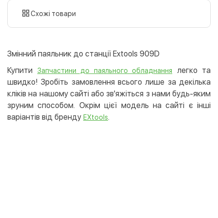
картою
Схожі товари
Оплата карткою на сайті
Безкоштовно
Privat24
Змінний паяльник до станції Extools 909D
LiqPay
Купити
легко та
Запчастини до паяльного обладнання
Apple Pay
швидко! Зробіть замовлення всього лише за декілька
Google Pay
кліків на нашому сайті або зв'яжіться з нами будь-яким
зруним способом. Окрім цієї модель на сайті є інші
Безготівковий розрахунок
Безкоштовно
варіантів від бренду
.
EXtools
Оплата на карту юр.особи
Оплата на рахунок юр.особи
Кредит
Миттєва розстрочка (Приватбанк)
Оплата частинами (Приватбанк)
Покупка частинами (Монобанк)