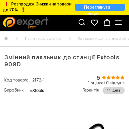
Розпродаж. Знижки на товари
Переглянути
до 70%.
товари
Паяльне обладнання
Запчастини до паяльного обл
Змінний паяльник до станції Extools
909D
5
Код товару:
2172-1
1 оцінка і 0 відгуків
Виробник:
Гарантія:
14 днів