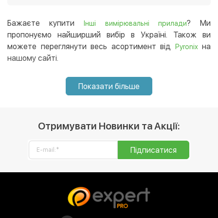
можливість придбати товар зі знижками 🙂
Ви можете купити інші вимірювальні прилади в нашому
інтернет-магазині, і ми доставимо їх в будь-який
Бажаєте купити
? Ми
Інші вимірювальні прилади
регіон України. 😉
пропонуємо найширший вибір в Україні. Також ви
можете переглянути весь асортимент від
на
Pyronix
нашому сайті.
Показати більше
Отримувати Новинки та Акції:
Підписатися