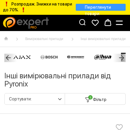
Розпродаж. Знижки на товари
Переглянути
до 70%.
товари
Вимірювальні прилади
Інші вимірювальні прилади
Інші вимірювальні прилади від
Pyronix
1
Фільтр