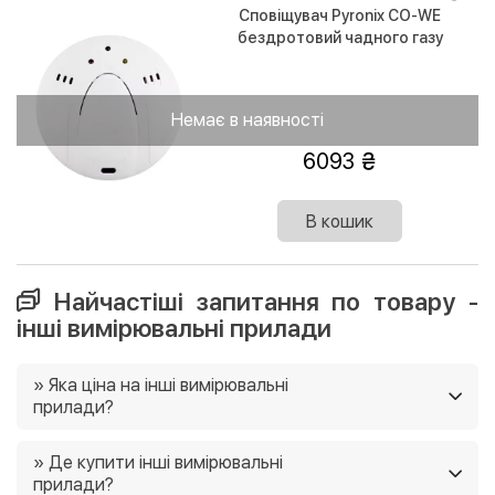
Сповіщувач Pyronix CO-WE
бездротовий чадного газу
Немає в наявності
6093
В кошик
Найчастіші запитання по товару -
інші вимірювальні прилади
» Яка ціна на інші вимірювальні
прилади?
Ціни на інші вимірювальні прилади в нашому магазині
» Де купити інші вимірювальні
від 219 грн. Ще у нас постійно діють акції, і часто є
прилади?