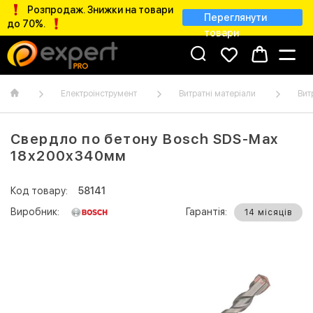
Розпродаж. Знижки на товари
Переглянути
до 70%.
товари
Електроінструмент
Витратні матеріали
Вит
Свердло по бетону Bosch SDS-Max
18х200х340мм
Код товару:
58141
Виробник:
Гарантія:
14 місяців