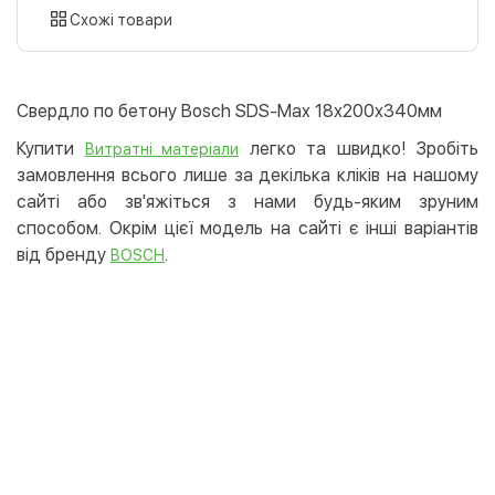
картою
Схожі товари
Оплата карткою на сайті
Безкоштовно
Privat24
Свердло по бетону Bosch SDS-Max 18х200х340мм
LiqPay
Купити
легко та швидко! Зробіть
Витратні матеріали
Apple Pay
замовлення всього лише за декілька кліків на нашому
Google Pay
сайті або зв'яжіться з нами будь-яким зруним
способом. Окрім цієї модель на сайті є інші варіантів
Безготівковий розрахунок
Безкоштовно
від бренду
.
BOSCH
Оплата на карту юр.особи
Оплата на рахунок юр.особи
Кредит
Миттєва розстрочка (Приватбанк)
Оплата частинами (Приватбанк)
Покупка частинами (Монобанк)