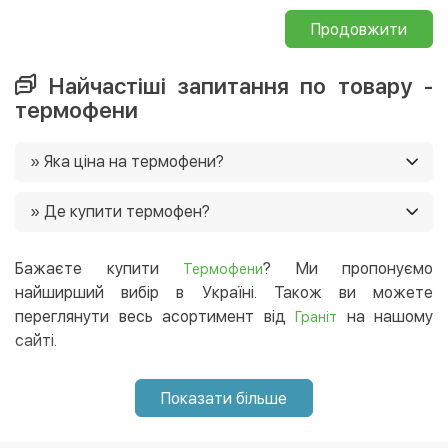
Продовжити
Найчастіші запитання по товару -
термофени
» Яка ціна на термофени?
Ціни на термофени в нашому магазині від 548 грн. Ще
» Де купити термофен?
у нас постійно діють акції, і часто є можливість
придбати товар зі знижками 🙂
Ви можете купити термофен в нашому інтернет-
магазині, і ми доставимо його в будь-який регіон
Бажаєте купити
? Ми пропонуємо
Термофени
України. 😉
найширший вибір в Україні. Також ви можете
переглянути весь асортимент від
на нашому
Граніт
сайті.
Показати більше