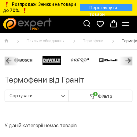
Розпродаж. Знижки на товари
Переглянути
до 70%.
товари
Паяльне обладнання
Термофени
Термофен
Термофени від Граніт
1
Фільтр
У даній категорії немає товарів.