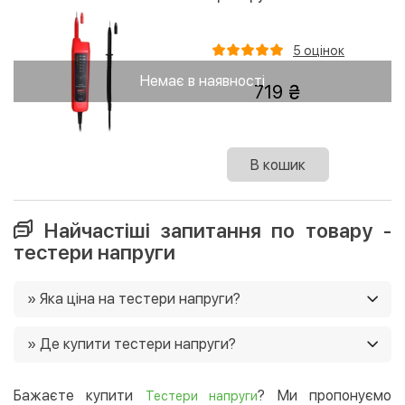
5 оцінок
Немає в наявності
719
В кошик
Найчастіші запитання по товару -
тестери напруги
» Яка ціна на тестери напруги?
Ціни на тестери напруги в нашому магазині від 389
» Де купити тестери напруги?
грн. Ще у нас постійно діють акції, і часто є можливість
придбати товар зі знижками 🙂
Ви можете купити тестери напруги в нашому
інтернет-магазині, і ми доставимо їх в будь-який
Бажаєте купити
? Ми пропонуємо
Тестери напруги