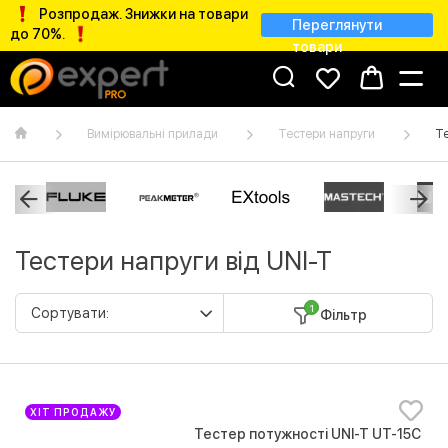
Розпродаж. Знижки на товари
Переглянути
до 70%.
товари
Вимірювальні прилади
Тестери напруги
Те
Тестери напруги від UNI-T
1
Фільтр
ХІТ ПРОДАЖУ
Тестер потужності UNI-T UT-15C