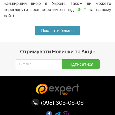
регіон України. 😉
найширший вибір в Україні. Також ви можете
переглянути весь асортимент від
на нашому
UNI-T
сайті.
Показати більше
Отримувати Новинки та Акції:
Підписатися
(098) 303-06-06