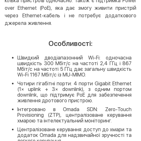
кілька пристроїв одночасно. Також є підтримка Power
over Ethernet (PoE), яка дає змогу живити пристрій
через Ethernet-кабель і не потребує додаткового
джерела живлення.
Особливості:
Швидкий дводіапазонний Wi-Fi: одночасна
швидкість 300 Мбіт/с на частоті 2,4 ГГц і 867
Мбіт/с на частоті 5 ГГц дає загальну швидкість
Wi-Fi 1167 Мбіт/с із MU-MIMO.
Чотири гігабітні порти: 4 порти Gigabit Ethernet
(1× uplink + 3× downlink), з одним портом
downlink, що підтримує PoE для забезпечення
живлення дротового пристрою.
Інтегровано в Omada SDN: Zero-Touch
Provisioning (ZTP), централізоване керування
хмарою та інтелектуальний моніторинг.
Централізоване керування: доступ до хмари та
додаток Omada для надзвичайної зручності та
легкого керування.