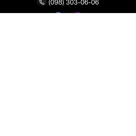
(098) 303-06-06
Категорії
Популярні
Популярні
Популярні
категорії
товари
запити
Тепловізор
Прилад нічного бачення
Бінокулярна лупа
Випалювач по дереву
Ультразвукова ванна
Паяльник
Паяльна станція