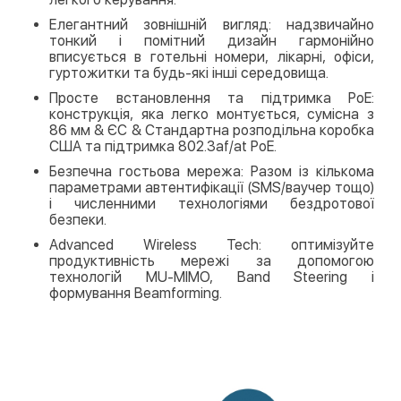
Елегантний зовнішній вигляд: надзвичайно
тонкий і помітний дизайн гармонійно
вписується в готельні номери, лікарні, офіси,
гуртожитки та будь-які інші середовища.
Просте встановлення та підтримка PoE:
конструкція, яка легко монтується, сумісна з
86 мм & ЄС & Стандартна розподільна коробка
США та підтримка 802.3af/at PoE.
Безпечна гостьова мережа: Разом із кількома
параметрами автентифікації (SMS/ваучер тощо)
і численними технологіями бездротової
безпеки.
Advanced Wireless Tech: оптимізуйте
продуктивність мережі за допомогою
технологій MU-MIMO, Band Steering і
формування Beamforming.