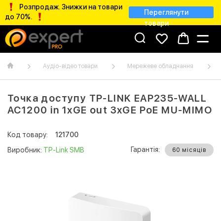
Розпродаж. Знижки на товари
Переглянути
до 70%.
товари
Аудіо-відео товари
Мережеве обладнання
Точка доступу TP-LINK EAP235-WALL
AC1200 in 1xGE out 3xGE PoE MU-MIMO
Код товару:
121700
Гарантія:
Виробник:
TP-Link SMB
60 місяців