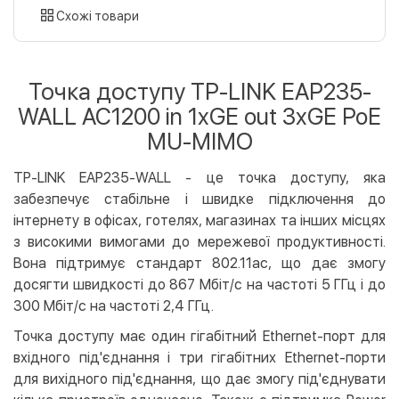
картою
Схожі товари
Оплата карткою на сайті
Безкоштовно
Privat24
Точка доступу TP-LINK EAP235-
LiqPay
WALL AC1200 in 1xGE out 3xGE PoE
Apple Pay
MU-MIMO
Google Pay
TP-LINK EAP235-WALL - це точка доступу, яка
Безготівковий розрахунок
Безкоштовно
забезпечує стабільне і швидке підключення до
Оплата на карту юр.особи
інтернету в офісах, готелях, магазинах та інших місцях
Оплата на рахунок юр.особи
з високими вимогами до мережевої продуктивності.
Вона підтримує стандарт 802.11ac, що дає змогу
Кредит
досягти швидкості до 867 Мбіт/с на частоті 5 ГГц і до
Миттєва розстрочка (Приватбанк)
300 Мбіт/с на частоті 2,4 ГГц.
Оплата частинами (Приватбанк)
Точка доступу має один гігабітний Ethernet-порт для
Покупка частинами (Монобанк)
вхідного під'єднання і три гігабітних Ethernet-порти
для вихідного під'єднання, що дає змогу під'єднувати