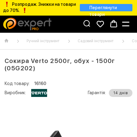
Розпродаж. Знижки на товари
Переглянути
до 70%.
товари
Ручний інструмент
Садовий інструмент
Со
Сокира Verto 2500г, обух - 1500г
(05G202)
Код товару:
16160
Виробник:
Гарантія:
14 днів