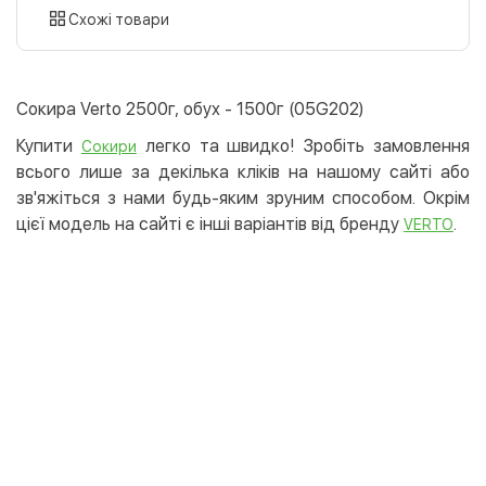
картою
Схожі товари
Оплата карткою на сайті
Безкоштовно
Privat24
Сокира Verto 2500г, обух - 1500г (05G202)
LiqPay
Купити
легко та швидко! Зробіть замовлення
Сокири
Apple Pay
всього лише за декілька кліків на нашому сайті або
Google Pay
зв'яжіться з нами будь-яким зруним способом. Окрім
цієї модель на сайті є інші варіантів від бренду
.
Безготівковий розрахунок
Безкоштовно
VERTO
Оплата на карту юр.особи
Оплата на рахунок юр.особи
Кредит
Миттєва розстрочка (Приватбанк)
Оплата частинами (Приватбанк)
Покупка частинами (Монобанк)