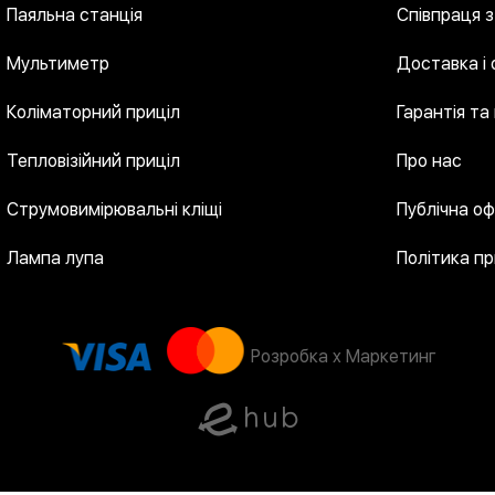
Паяльна станція
Співпраця 
Мультиметр
Доставка і
Коліматорний приціл
Гарантія та
Тепловізійний приціл
Про нас
Струмовимірювальні кліщі
Публічна о
Лампа лупа
Політика п
Розробка x Маркетинг