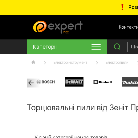
Роз
Контакт
Категорії
Електроінструмент
Електропили
Торцювальні пили від Зеніт П
У даній категорії немає товарів.