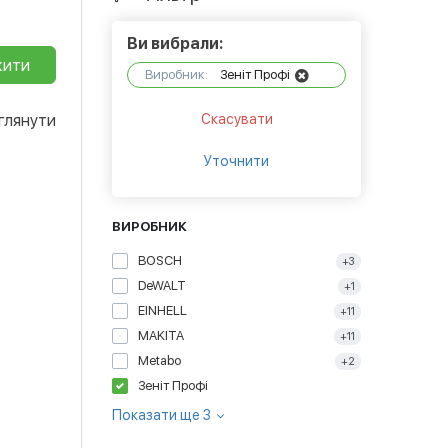
Ви вибрали:
жити
Виробник:
Зеніт Профі
глянути
Скасувати
Уточнити
ВИРОБНИК
BOSCH
+3
DeWALT
+1
EINHELL
+11
MAKITA
+11
Metabo
+2
Зеніт Профі
Показати ще 3