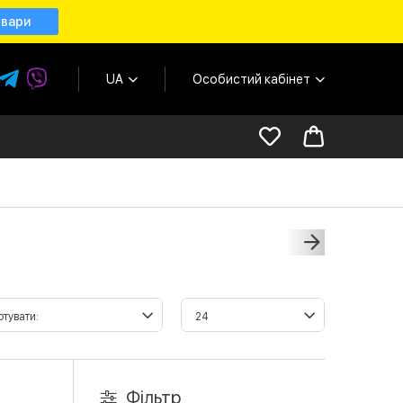
овари
UA
Особистий кабінет
Фільтр