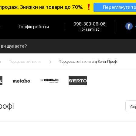
продаж. Знижки на товари до 70%.
Переглянути т
098-303-06-06
и
Графік роботи
Показати всі
Торцювальні пили
Торцювальні пили від Зеніт Профі
рофі