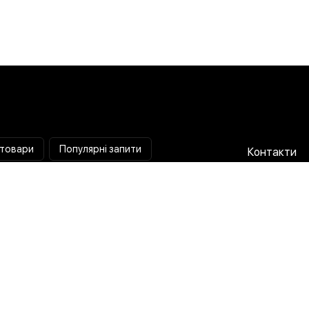
 товари
Популярні запити
Контакти
Паяльна станція
Співпраця 
Мультиметр
Доставка і
Коліматорний приціл
Гарантія та
Тепловізійний приціл
Про нас
Струмовимірювальні кліщі
Публічна о