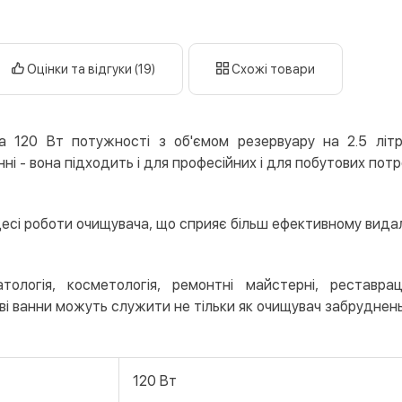
Дату
Оплата у 
готі
Оцінки та відгуки (19)
Схожі товари
кар
Оплата к
Priv
 120 Вт потужності з об'ємом резервуару на 2.5 літра
LiqP
ні - вона підходить і для професійних і для побутових потр
Appl
Goog
процесі роботи очищувача, що сприяє більш ефективному ви
Безготів
Опла
тологія, косметологія, ремонтні майстерні, реставрац
Опла
ві ванни можуть служити не тільки як очищувач забруднень,
Кредит
Митт
120 Вт
Опла