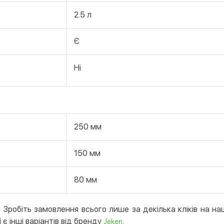
Поку
2.5 л
Є
Ні
250 мм
150 мм
80 мм
Зробіть замовлення всього лише за декілька кліків на на
 є інші варіантів від бренду
.
Jeken