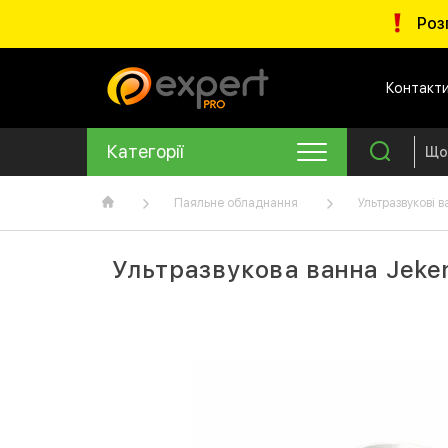
Роз
Контакт
Категорії
Паяльне обладнання
Ультразвукові в
Ультразвукова ванна Jeke