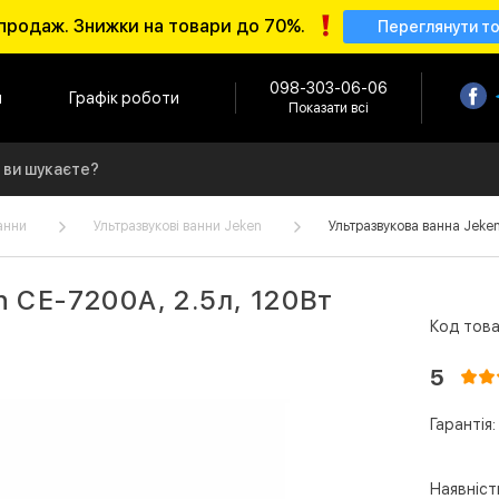
продаж. Знижки на товари до 70%.
Переглянути т
098-303-06-06
и
Графік роботи
Показати всі
анни
Ультразвукові ванни Jeken
Ультразвукова ванна Jeken
n СЕ-7200А, 2.5л, 120Вт
Код това
5
Гарантія:
Наявніст