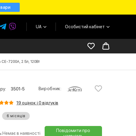
овари
UA
Особистий кабінет
 СЕ-7200А, 2.5л, 120Вт
Виробник:
ру:
3501-5
19 оцінок і 0 відгуків
6 місяців
Повідомити про
ь:
Немає в наявності