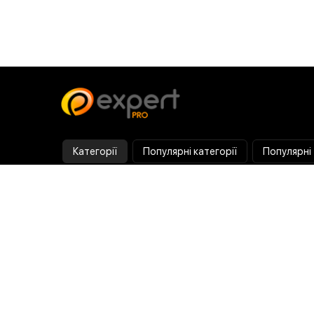
Категорії
Популярні категорії
Популярні
Тепловізор
Прилад нічного бачення
Бінокулярна лупа
Випалювач по дереву
Ультразвукова ванна