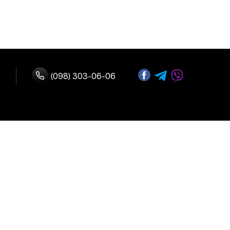
(098) 303-06-06
з нами
Адреса:
 оплата
м. Київ, вул.
В.Васильківська 72
 повернення
Графік роботи:
Щодня:
10:00-19:00
ферта