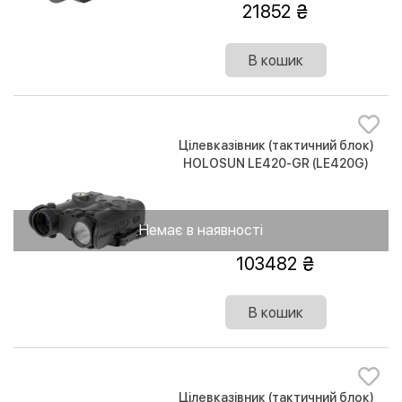
21852
В кошик
Цілевказівник (тактичний блок)
HOLOSUN LE420-GR (LE420G)
Green & IR / White & IR illuminator
Немає в наявності
103482
В кошик
Цілевказівник (тактичний блок)