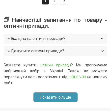
1
2
Найчастіші запитання по товару -
оптичні прилади.
» Яка ціна на оптичні прилади?
Ціни на оптичні прилади в нашому магазині від 65 грн.
» Де купити оптичні прилади?
Ще у нас постійно діють акції, і часто є можливість
придбати товар зі знижками 🙂
Ви можете купити оптичні прилади в нашому
інтернет-магазині, і ми доставимо їх в будь-який
Бажаєте купити
? Ми пропонуємо
Оптичні прилади
регіон України. 😉
найширший вибір в Україні. Також ви можете
переглянути весь асортимент від
на нашому
HOLOSUN
сайті.
Показати більше