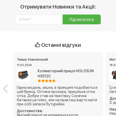
Отримувати Новинки та Акції:
Підписатися
Останні відгуки
Тимур Улановський
Мат
11.02.2024
16.0
Коліматорний приціл HOLOSUN
HS512C
Гарна модель, міцна, в принципі подобається
Все
цей бренд. Оптика прозора, прицільна сітка
лег
чітка. Добре став на гвинтівку. Сонячна
Дос
батарея це плюс, але на практиці варто мати
Є д
при собі запасні бутурейки.
Нед
Достоинства:
Нем
Якісний приціл за нормальні кошти