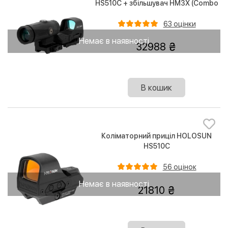
HS510C + збільшувач HM3X (Combo
Set)
63 оцінки
Немає в наявності
32988
В кошик
Коліматорний приціл HOLOSUN
HS510C
56 оцінок
Немає в наявності
21810