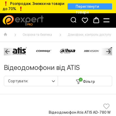
Розпродаж. Знижки на товари
Переглянути
до 70%.
товари
Охорона та безпека
Домофони, контроль доступу
Відеодомофони від ATIS
1
Фільтр
Відеодомофон Atis ATIS AD-780 W