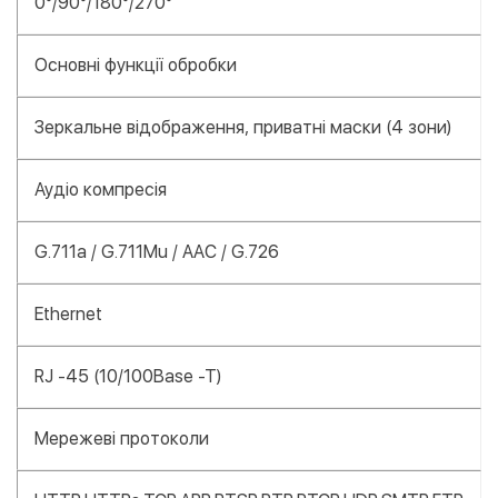
0°/90°/180°/270°
Основні функції обробки
Зеркальне відображення, приватні маски (4 зони)
Аудіо компресія
G.711a / G.711Mu / AAC / G.726
Ethernet
RJ -45 (10/100Base -T)
Мережеві протоколи