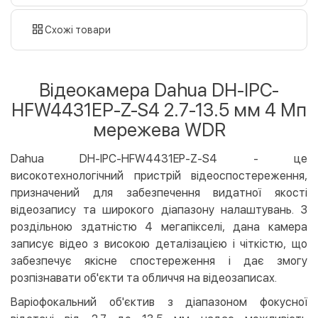
готівкою
картою
Схожі товари
Оплата карткою на сайті
Безкоштовно
Privat24
Відеокамера Dahua DH-IPC-
LiqPay
HFW4431EP-Z-S4 2.7-13.5 мм 4 Мп
Apple Pay
мережева WDR
Google Pay
Dahua DH-IPC-HFW4431EP-Z-S4 - це
Безготівковий розрахунок
Безкоштовно
високотехнологічний пристрій відеоспостереження,
Оплата на карту юр.особи
призначений для забезпечення видатної якості
Оплата на рахунок юр.особи
відеозапису та широкого діапазону налаштувань. З
роздільною здатністю 4 мегапікселі, дана камера
Кредит
записує відео з високою деталізацією і чіткістю, що
Миттєва розстрочка (Приватбанк)
забезпечує якісне спостереження і дає змогу
Оплата частинами (Приватбанк)
розпізнавати об'єкти та обличчя на відеозаписах.
Покупка частинами (Монобанк)
Варіофокальний об'єктив з діапазоном фокусної