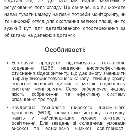
відстані від 2.7 до 13.5 мм надає можливість
регулювання поля огляду. Це означає, що ви можете
налаштувати камеру на певні потреби моніторингу, чи
то широкий огляд для охоплення великої площі, чи то
вузький кут для деталізованого спостереження за
об'єктами на далеких відстанях.
Особливості:
Eco-savvy продукти підтримують технологію
кодування H.265, надаючи високоефективне
стиснення відеоконтенту, що дає змогу зменшити
ширину використовуваного каналу і глибину архіву,
енергоефективний дизайн з метою підвищення
системи моніторингу. Серія забезпечує чудову
якість зображення та ефективну систему
оповіщення про події.
Вбудована технологія широкого динамічного
діапазону (WDR), нормалізує яскраву картинку,
навіть у найскладніших умовах контрасту
освітлення. Для завдань зі складними умовами
високої та одночасно низької освітленості,