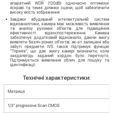
апаратний WDR (120dB) одночасно оптимізує
яскраві та темні ділянки сцени, щоб забезпечити
високу якість зображення.
Завдяки вбудованій інтелектуальній системі
відеоаналітики, камера має можливість виявлення
та аналізу рухомих об'єктів для підвищення
ефективності відеоспостереження. Камера
забезпечує додатковий відеоаналіз, даючи змогу
виявляти безліч різних об'єктів, як-от залишені або
забуті предмети. IVS також підтримує функцію
"Tripwire", що дає змогу камері визначити, коли
заздалегідь заданий кордон було перетнуто.
Підтримується виявлення облич для пошуку та
ідентифікації.
Технічні характеристики:
Матриця
1/3" progressive Scan CMOS