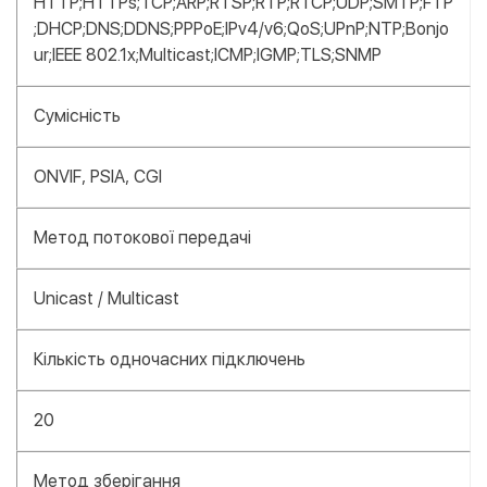
HTTP;HTTPs;TCP;ARP;RTSP;RTP;RTCP;UDP;SMTP;FTP
;DHCP;DNS;DDNS;PPPoE;IPv4/v6;QoS;UPnP;NTP;Bonjo
ur;IEEE 802.1x;Multicast;ICMP;IGMP;TLS;SNMP
Сумісність
ONVIF, PSIA, CGI
Метод потокової передачі
Unicast / Multicast
Кількість одночасних підключень
20
Метод зберігання