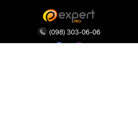
(098) 303-06-06
Категорії
Популярні
Популярні
Популярні
категорії
товари
запити
Тепловізор
Прилад нічного бачення
Бінокулярна лупа
Випалювач по дереву
Ультразвукова ванна