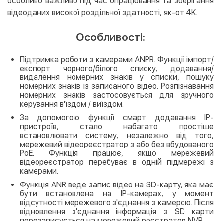
особливо важливо під час опрацювання та зберігання
відеоданих високої роздільної здатності, як-от 4K.
Особливості:
Підтримка роботи з камерами ANPR. Функції імпорт/
експорт чорного/білого списку, додавання/
видалення номерних знаків у списки, пошуку
номерних знаків із записаного відео. Розпізнавання
номерних знаків застосовується для зручного
керування в'їздом / виїздом.
За допомогою функції смарт додавання IP-
пристроїв, стало набагато простіше
встановлювати систему, незалежно від того,
мережевий відеореєстратор з або без вбудованого
PoE. Функція працює, якщо мережевий
відеореєстратор перебуває в одній підмережі з
камерами.
Функція ANR веде запис відео на SD-карту, яка має
бути встановлена на IP-камерах, у момент
відсутності мережевого з'єднання з камерою. Після
відновлення з'єднання інформація з SD карти
перезаписується на мережевий реєстратор NVR.