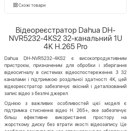
картою
Схожі товари
Оплата карткою на сайті
Безкоштовно
Privat24
Відеореєстратор Dahua DH-
LiqPay
NVR5232-4KS2 32-канальний 1U
Apple Pay
4K H.265 Pro
Google Pay
Dahua DH-NVR5232-4KS2 є високопродуктивним
Безготівковий розрахунок
Безкоштовно
пристроєм, призначеним для обробки і зберігання
Оплата на карту юр.особи
відеосигналу в системах відеоспостереження. З 32
Оплата на рахунок юр.особи
каналами і підтримкою роздільної здатності 4K, цей
відеореєстратор забезпечує якісний і деталізований
Кредит
запис відео з безлічі джерел.
Миттєва розстрочка (Приватбанк)
Однією з важливих особливостей цієї моделі є
Оплата частинами (Приватбанк)
підтримка стиснення відео H. 265+, яке забезпечує
Покупка частинами (Монобанк)
більш ефективне використання простору на
жорсткому диску без втрати якості відеозапису. Це