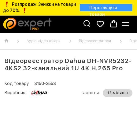
Розпродаж. Знижки на товари
Переглянути
до 70%.
товари
Аудіо-відео товари
Відеореєстратори
Від
Відеореєстратор Dahua DH-NVR5232-
4KS2 32-канальний 1U 4K H.265 Pro
Код товару:
3150-2553
Виробник:
Гарантія:
12 місяців