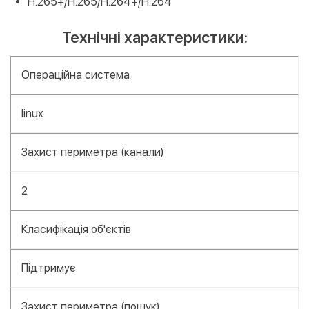
H.265+/H.265/H.264+/H.264
Технічні характеристики:
Операційна система
linux
Захист периметра (канали)
2
Класифікація об'єктів
Підтримує
Захист периметра (пошук)