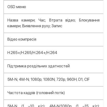
OSD меню
Назва камери; Час; Втрата відео; Блокування
камери; Виявлення руху; Запис
Відео компресія
H.265+/H.265/H.264+/H.264
Підтримка роздільних здатностей
5M-N; 4M-N; 1080p; 1080N; 720p; 960H; D1; CIF
Частота кадрів (головний потік)
5M-N (1 –10 к/с); 4M-N/1080p (1 –15 к/с);