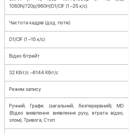
1080N/720p/960H/D1/CIF (1 –25 к/с)
Частота кадрів (дод. потік)
D1/CIF (1 –15 к/с)
Відео бітрейт
32 Кбіт/с –6144 Кбіт/с
Режим запису
Ручний; Графік (загальний, безперервний); MD
(Відео виявлення: виявлення руху, втрата відео,
злом); Тривога; Стоп