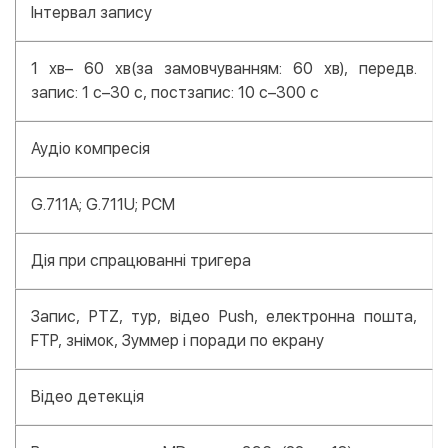
Інтервал запису
1 хв– 60 хв(за замовчуванням: 60 хв), передв.
запис: 1 с–30 с, постзапис: 10 с–300 с
Аудіо компресія
G.711A; G.711U; PCM
Дія при спрацюванні тригера
Запис, PTZ, тур, відео Push, електронна пошта,
FTP, знімок, Зуммер і поради по екрану
Відео детекція