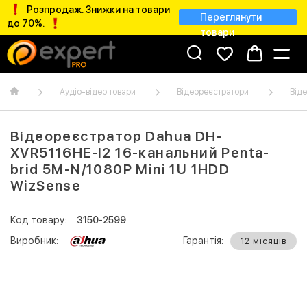
Розпродаж. Знижки на товари
Переглянути
до 70%.
товари
Аудіо-відео товари
Відеореєстратори
Від
Відеореєстратор Dahua DH-
XVR5116HE-I2 16-канальний Penta-
brid 5M-N/1080P Mini 1U 1HDD
WizSense
Код товару:
3150-2599
Виробник:
Гарантія:
12 місяців