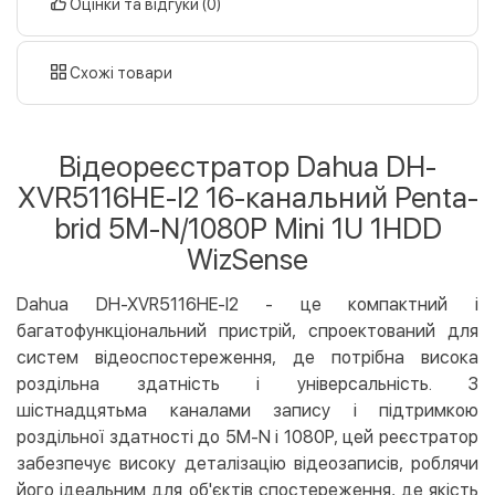
Оцінки та відгуки (0)
Оплата у відділенні Justin
За тарифами перевізника
Дату доставки уточнюйте
готівкою
картою
Схожі товари
Оплата карткою на сайті
Безкоштовно
Privat24
Відеореєстратор Dahua DH-
LiqPay
XVR5116HE-I2 16-канальний Penta-
Apple Pay
brid 5M-N/1080P Mini 1U 1HDD
Google Pay
WizSense
Безготівковий розрахунок
Безкоштовно
Dahua DH-XVR5116HE-I2 - це компактний і
Оплата на карту юр.особи
багатофункціональний пристрій, спроектований для
Оплата на рахунок юр.особи
систем відеоспостереження, де потрібна висока
роздільна здатність і універсальність. З
Кредит
шістнадцятьма каналами запису і підтримкою
Миттєва розстрочка (Приватбанк)
роздільної здатності до 5M-N і 1080P, цей реєстратор
Оплата частинами (Приватбанк)
забезпечує високу деталізацію відеозаписів, роблячи
Покупка частинами (Монобанк)
його ідеальним для об'єктів спостереження, де якість