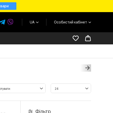
овари
UA
Особистий кабінет
Фільтр