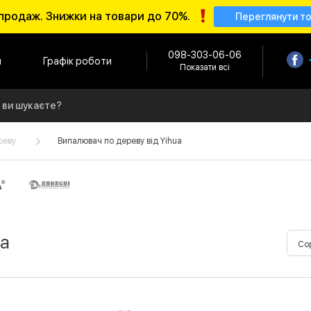
продаж. Знижки на товари до 70%.
Переглянути т
098-303-06-06
и
Графік роботи
Показати всі
реву
Випалювач по дереву від Yihua
ua