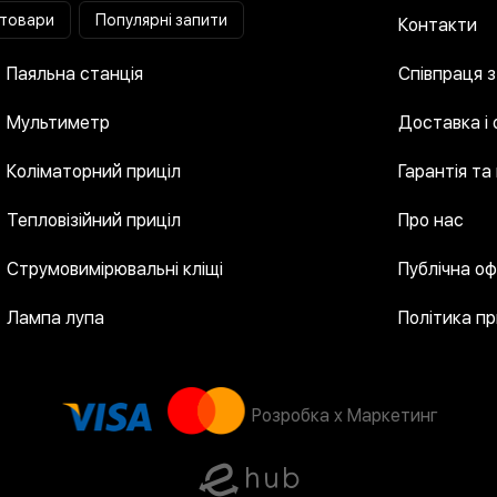
 товари
Популярні запити
Контакти
Паяльна станція
Співпраця 
Мультиметр
Доставка і
Коліматорний приціл
Гарантія та
Тепловізійний приціл
Про нас
Струмовимірювальні кліщі
Публічна о
Лампа лупа
Політика п
Розробка x Маркетинг