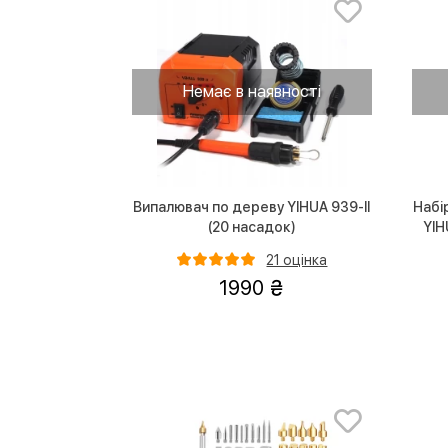
Немає в наявності
Випалювач по дереву YIHUA 939-II
Набі
(20 насадок)
YIH
т
21 оцінка
1990