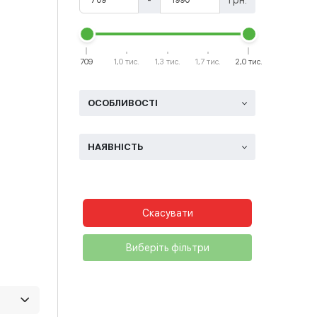
-
грн.
709
1,0 тис.
1,3 тис.
1,7 тис.
2,0 тис.
ОСОБЛИВОСТІ
НАЯВНІСТЬ
Скасувати
Виберіть фільтри