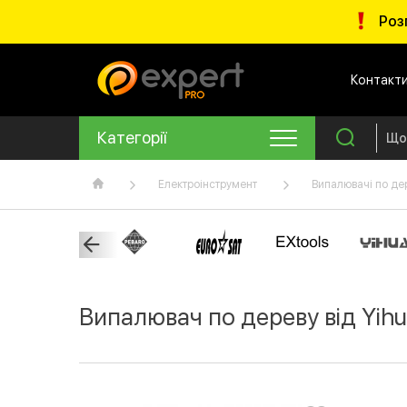
Роз
Контакт
Категорії
Електроінструмент
Випалювачі по де
Випалювач по дереву від Yih