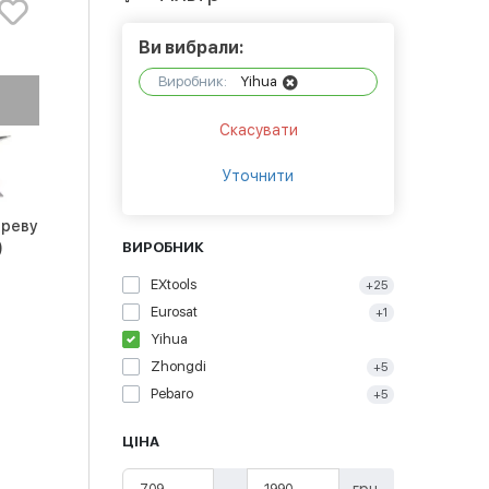
Ви вибрали:
Виробник:
Yihua
Скасувати
Уточнити
ереву
)
ВИРОБНИК
EXtools
+25
Eurosat
+1
Yihua
Zhongdi
+5
Pebaro
+5
ЦІНА