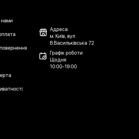
з нами
Адреса:
 оплата
м. Київ, вул.
В.Васильківська 72
 повернення
Графік роботи:
Щодня:
10:00-19:00
ферта
риватності