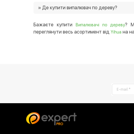
Ціни на випалювачі по дереву в нашому магази
» Де купити випалювач по дереву?
можливість придбати товар зі знижками 🙂
Ви можете купити випалювач по дереву в на
України. 😉
Бажаєте купити
? М
Випалювачі по дереву
переглянути весь асортимент від
на на
Yihua