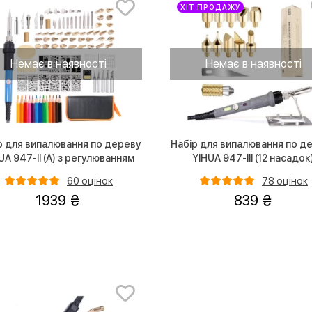
ХІТ ПРОДАЖУ
Немає в наявності
Немає в наявності
р для випалювання по дереву
Набір для випалювання по д
UA 947-II (А) з регулюванням
YIHUA 947-III (12 насадок
емператури (57 насадок)
60 оцінок
78 оцінок
1939
839