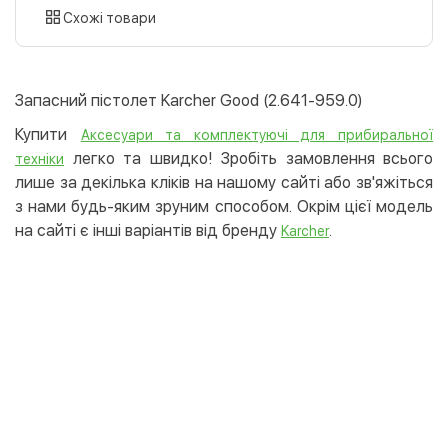
картою
Схожі товари
Оплата карткою на сайті
Безкоштовно
Privat24
Запасний пістолет Karcher Good (2.641-959.0)
LiqPay
Купити
Аксесуари та комплектуючі для прибиральної
Apple Pay
легко та швидко! Зробіть замовлення всього
техніки
Google Pay
лише за декілька кліків на нашому сайті або зв'яжіться
з нами будь-яким зруним способом. Окрім цієї модель
Безготівковий розрахунок
Безкоштовно
на сайті є інші варіантів від бренду
.
Karcher
Оплата на карту юр.особи
Оплата на рахунок юр.особи
Кредит
Миттєва розстрочка (Приватбанк)
Оплата частинами (Приватбанк)
Покупка частинами (Монобанк)