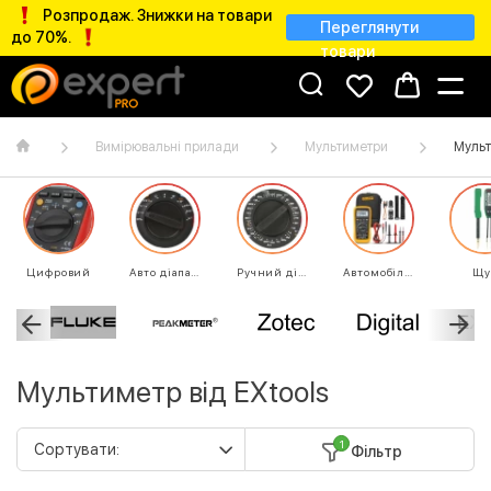
Розпродаж. Знижки на товари
Переглянути
до 70%.
товари
Вимірювальні прилади
Мультиметри
Мульт
Цифровий
Авто діапазон
Ручний діапазон
Автомобільний
Щу
Мультиметр від EXtools
1
Фільтр