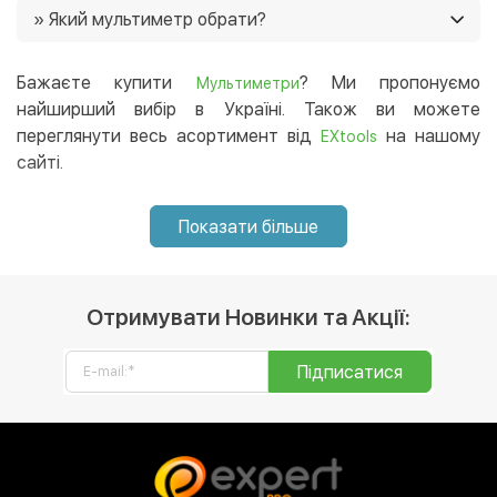
» Який мультиметр обрати?
магазині, і ми доставимо його в будь-який регіон
України. 😉
Перелік популярних брендів серед покупців.
Рекомендуємо звернути увагу на них:
,
,
Бажаєте купити
? Ми пропонуємо
OWON
Uni-t
Мультиметри
.
найширший вибір в Україні. Також ви можете
Mastech
переглянути весь асортимент від
на нашому
EXtools
сайті.
Показати більше
Отримувати Новинки та Акції:
Підписатися