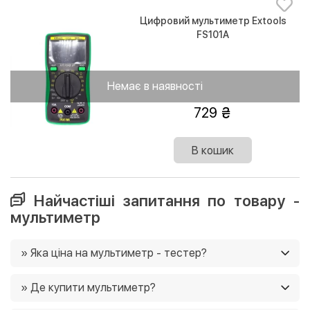
Цифровий мультиметр Extools
FS101A
Немає в наявності
729
В кошик
Найчастіші запитання по товару -
мультиметр
» Яка ціна на мультиметр - тестер?
Ціни на мультиметр в нашому магазині від 229 грн. Ще
» Де купити мультиметр?
у нас постійно діють акції, і часто є можливість
придбати товар зі знижками 🙂
Ви можете купити мультиметр в нашому інтернет-