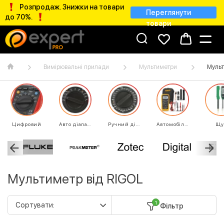
Розпродаж. Знижки на товари
Переглянути
до 70%.
товари
Вимірювальні прилади
Мультиметри
Мульт
Цифровий
Авто діапазон
Ручний діапазон
Автомобільний
Щу
Мультиметр від RIGOL
1
Фільтр