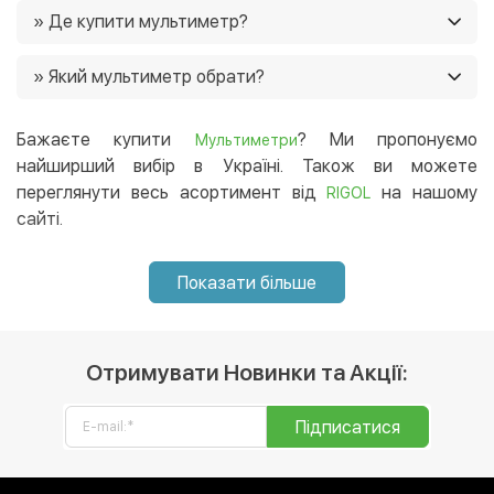
Ціни на мультиметр в нашому магазині від 229 грн. Ще
» Де купити мультиметр?
у нас постійно діють акції, і часто є можливість
придбати товар зі знижками 🙂
Ви можете купити мультиметр в нашому інтернет-
» Який мультиметр обрати?
магазині, і ми доставимо його в будь-який регіон
України. 😉
Перелік популярних брендів серед покупців.
Рекомендуємо звернути увагу на них:
,
,
Бажаєте купити
? Ми пропонуємо
OWON
Uni-t
Мультиметри
.
найширший вибір в Україні. Також ви можете
Mastech
переглянути весь асортимент від
на нашому
RIGOL
сайті.
Показати більше
Отримувати Новинки та Акції:
Підписатися