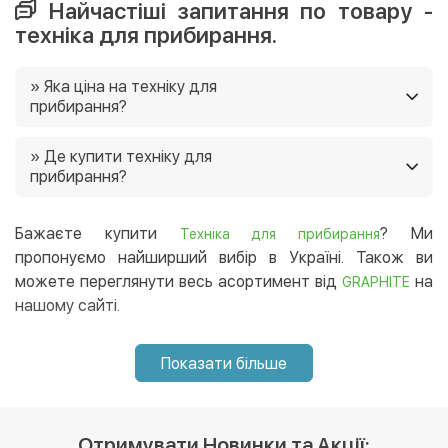
Найчастіші запитання по товару -
техніка для прибирання.
» Яка ціна на техніку для
прибирання?
Ціни на техніку для прибирання в нашому магазині від
» Де купити техніку для
89 грн. Ще у нас постійно діють акції, і часто є
прибирання?
можливість придбати товар зі знижками 🙂
Ви можете купити техніку для прибирання в нашому
інтернет-магазині, і ми доставимо її в будь-який регіон
Бажаєте купити
? Ми
Техніка для прибирання
України. 😉
пропонуємо найширший вибір в Україні. Також ви
можете переглянути весь асортимент від
на
GRAPHITE
нашому сайті.
Показати більше
Отримувати Новинки та Акції: