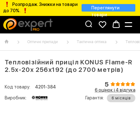
Розпродаж. Знижки на товари
Переглянути
до 70%.
товари
Оптичні прилади
Тактична оптика
Теплові
Тепловізійний приціл KONUS Flame-R
2.5x-20x 256x192 (до 2700 метрів)
5
Код товару:
4201-384
6 оцінок і 4 відгукa
Виробник:
Гарантія:
6 місяців