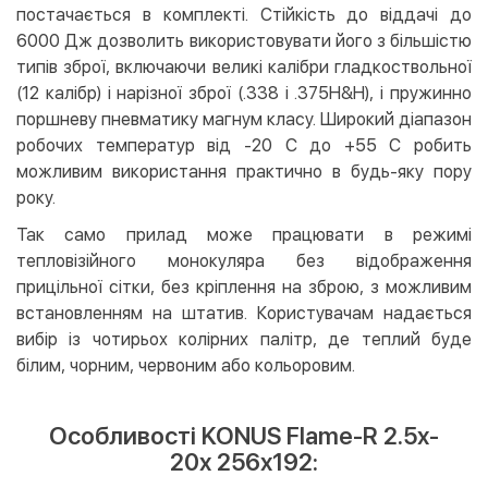
постачається в комплекті. Стійкість до віддачі до
6000 Дж дозволить використовувати його з більшістю
типів зброї, включаючи великі калібри гладкоствольної
(12 калібр) і нарізної зброї (.338 і .375H&H), і пружинно
поршневу пневматику магнум класу. Широкий діапазон
робочих температур від -20 C до +55 C робить
можливим використання практично в будь-яку пору
року.
Так само прилад може працювати в режимі
тепловізійного монокуляра без відображення
прицільної сітки, без кріплення на зброю, з можливим
встановленням на штатив. Користувачам надається
вибір із чотирьох колірних палітр, де теплий буде
білим, чорним, червоним або кольоровим.
Особливості KONUS Flame-R 2.5x-
20x 256x192: