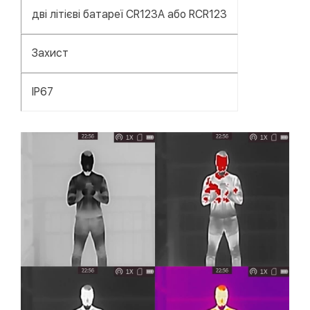
дві літієві батареї CR123A або RCR123
Захист
ІР67