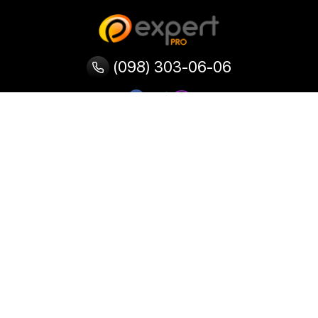
(098) 303-06-06
Категорії
Популярні
Популярні
Популярні
категорії
товари
запити
Тепловізор
Прилад нічного бачення
Бінокулярна лупа
Випалювач по дереву
Ультразвукова ванна