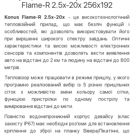
Flame-R 2.5x-20x 256x192
Apple Pay
Google Pay
Konus Flame-R 2.5x-20x
- це високотехнологічний
тепловізійний прилад, що має безліч функцій і
Безготівковий розрахунок
Безкоштовно
особливостей, які дозволять використовувати його
Оплата на карту юр.особи
при вирішенні широкого спектру завдань. Оптичні
Оплата на рахунок юр.особи
характеристики та високі можливості електронних
сенсорів та компонентів дозволять вести виявлення
Кредит
авто на відстані до 2 км та людину на відстані до 800
Миттєва розстрочка (Приватбанк)
метрів.
Оплата частинами (Приватбанк)
Тепловізор може працювати в режимі прицілу, у якого
Покупка частинами (Монобанк)
програмно реалізований вибір із 5 різних прицільних
сіток з можливістю зміни кольору самої сітки,
функцією пристрілки по одному пострілу та
вимірювання відстані до мети.
Повністю водонепроникний корпус девайсу (клас
захисту IP67) має необхідні роз'єми для встановлення
кріплення до зброї на планку Вівера/Пікатінні, що