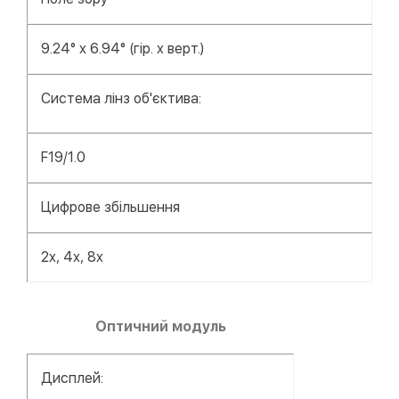
9.24° x 6.94° (гір. x верт.)
Система лінз об'єктива:
F19/1.0
Цифрове збільшення
2x, 4x, 8x
Оптичний
модуль
Дисплей: