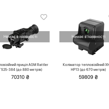
Немає в наявності
Немає в наявності
овізійний приціл AGM Rattler
Коліматор тепловізійний Xh
TS25-384 (до 880 метрів)
HP13 (до 670 метрів)
70310
59809