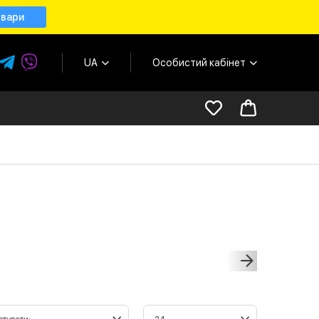
овари
UA
Особистий кабінет