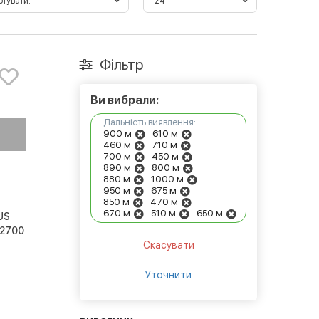
Фільтр
Ви вибрали:
Дальність виявлення:
900 м
610 м
460 м
710 м
700 м
450 м
890 м
800 м
880 м
1000 м
950 м
675 м
850 м
470 м
670 м
510 м
650 м
US
 2700
Скасувати
Уточнити