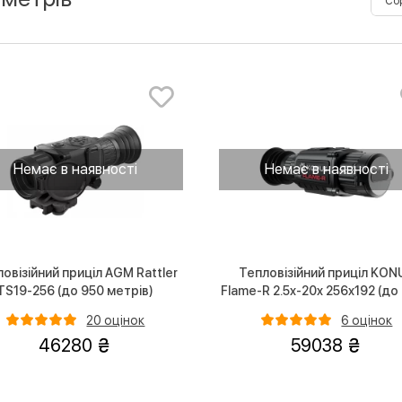
Немає в наявності
Немає в наявності
овізійний приціл AGM Rattler
Тепловізійний приціл KON
TS19-256 (до 950 метрів)
Flame-R 2.5x-20x 256x192 (до
метрів)
20 оцінок
6 оцінок
46280
59038