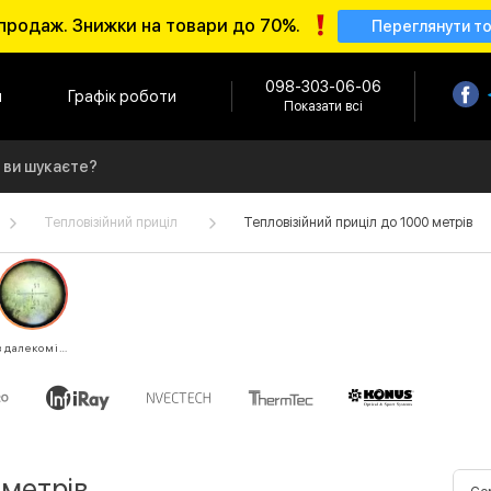
продаж. Знижки на товари до 70%.
Переглянути т
098-303-06-06
и
Графік роботи
Показати всі
Тепловізійний приціл
Тепловізійний приціл до 1000 метрів
з далекоміром
 метрів