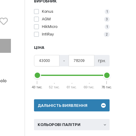
ВИРОБНИК
Konus
1
AGM
3
HikMicro
1
InfiRay
2
ЦІНА
-
грн.
olo
43 тис.
52 тис.
61 тис.
69 тис.
78 тис.
ДАЛЬНІСТЬ ВИЯВЛЕННЯ
КОЛЬОРОВІ ПАЛІТРИ