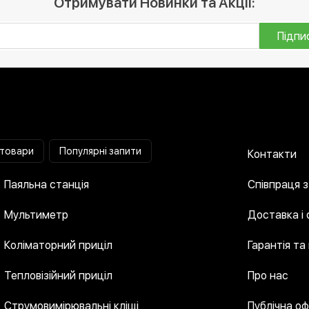
Отримувати Новинки та Акції:
Підпи
 товари
Популярні запити
Контакти
Паяльна станція
Співпраця 
Мультиметр
Доставка і
Коліматорний приціл
Гарантія та
Тепловізійний приціл
Про нас
Струмовимірювальні кліщі
Публічна о