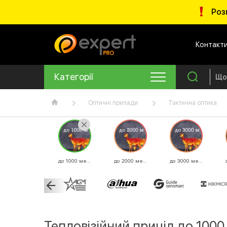
Роз
Контакт
Категорії
Оптичні прилади
Тактична оптика
до 1000 метрів
до 2000 метрів
до 3000 метрів
Тепловізійний приціл до 1000