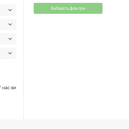
Виберіть фільтри
он
У нас ви