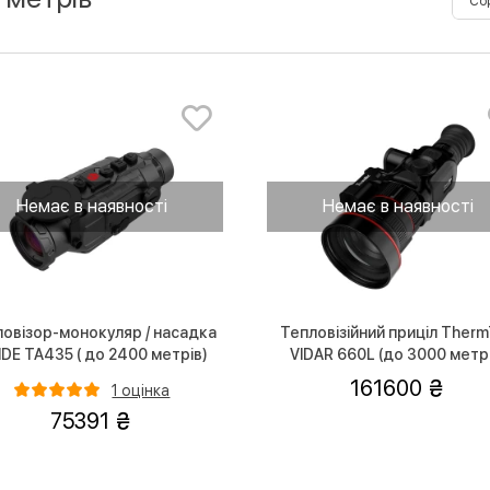
Немає в наявності
Немає в наявності
овізор-монокуляр / насадка
Тепловізійний приціл Ther
DE TA435 ( до 2400 метрів)
VIDAR 660L (до 3000 метр
161600
1 оцінка
75391