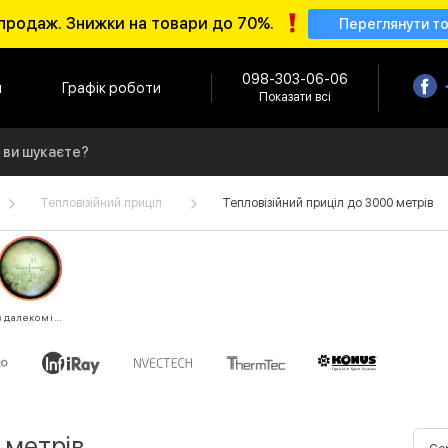
продаж. Знижки на товари до 70%.
Переглянути т
098-303-06-06
и
Графік роботи
Показати всі
Тепловізійний приціл
Тепловізійний приціл до 3000 метрів
з далекоміром
 метрів