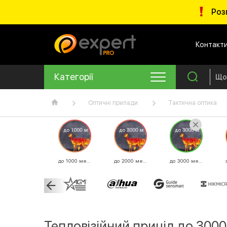
Роз
Контакт
Категорії
Оптичні прилади
Тактична оптика
до 1000 метрів
до 2000 метрів
до 3000 метрів
Тепловізійний приціл до 3000