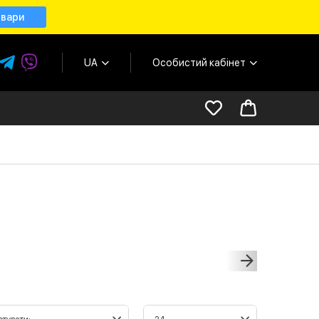
овари
UA
Особистий кабінет