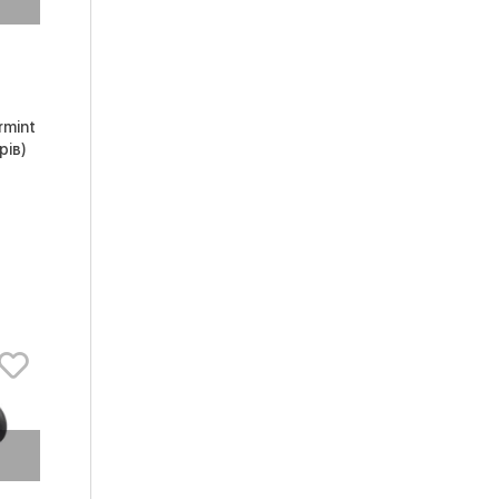
rmint
рів)