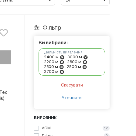
Фільтр
Ви вибрали:
Дальність виявлення:
2400 м
3000 м
2200 м
2600 м
2500 м
2800 м
2700 м
Скасувати
mTec
Уточнити
ів)
ВИРОБНИК
AGM
12
Dahua
2