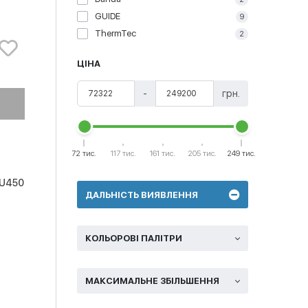
GUIDE
9
ThermTec
2
ЦІНА
-
грн.
72 тис.
117 тис.
161 тис.
205 тис.
249 тис.
TU450
ДАЛЬНІСТЬ ВИЯВЛЕННЯ
КОЛЬОРОВІ ПАЛІТРИ
МАКСИМАЛЬНЕ ЗБІЛЬШЕННЯ